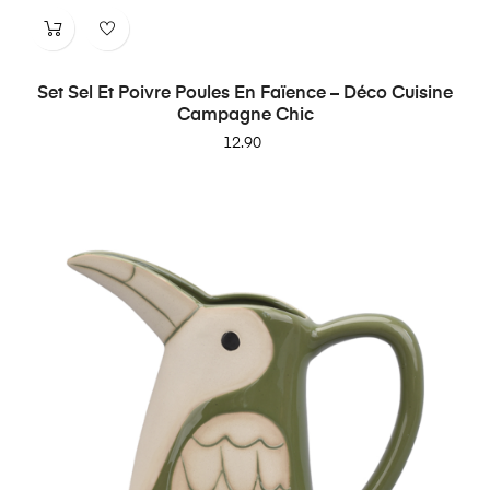
Set Sel Et Poivre Poules En Faïence – Déco Cuisine
Campagne Chic
Price
12.90