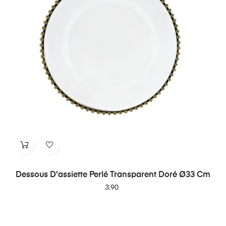
Dessous D'assiette Perlé Transparent Doré Ø33 Cm
Price
3.90