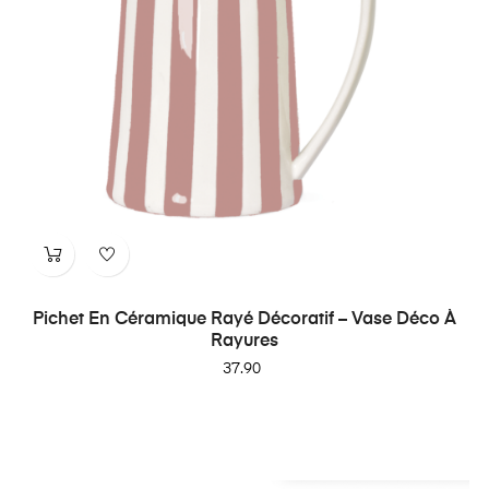
Pichet En Céramique Rayé Décoratif – Vase Déco À
Rayures
Price
37.90