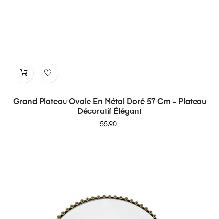
Grand Plateau Ovale En Métal Doré 57 Cm – Plateau
Décoratif Élégant
Price
55.90