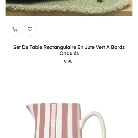
Set De Table Rectangulaire En Jute Vert À Bords
Ondulés
Price
9.90