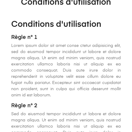
Conditions d'utilisation
Conditions d'utilisation
Règle n° 1
Lorem ipsum dolor sit amet conse ctetur adipisicing elit,
sed do eiusmod tempor incididunt ut labore et dolore
magna aliqua. Ut enim ad minim veniam, quis nostrud
exercitation ullamco laboris nisi ut aliquip ex ea
commodo consequat. Duis aute irure dolor in
reprehenderit in voluptate velit esse cillum dolore eu
fugiat nulla pariatur. Excepteur sint occaecat cupidatat
non proident, sunt in culpa qui officia deserunt mollit
anim id est laborum.
Règle n° 2
Sed do eiusmod tempor incididunt ut labore et dolore
magna aliqua. Ut enim ad minim veniam, quis nostrud
exercitation ullamco laboris nisi ut aliquip ex ea