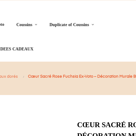
to
Coussins
Duplicate of Coussins
IDEES CADEAUX
aux dorés
Cœur Sacré Rose Fuchsia Ex-Voto – Décoration Murale 
CŒUR SACRÉ RO
DÉCORATION MU