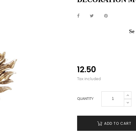
Se
12.50
Tax included
QUANTITY
ADD TO CART