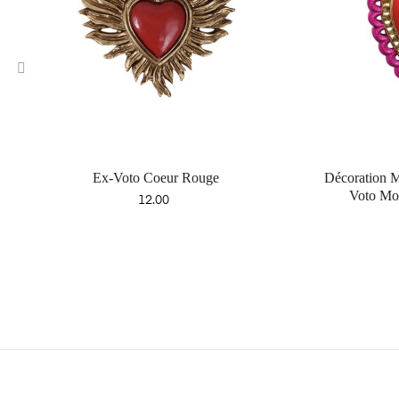
‹
Ex-Voto Coeur Rouge
Décoration M
Voto Mo
Price
12.00