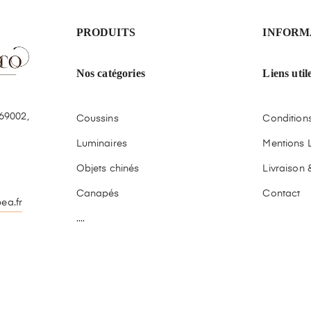
PRODUITS
INFORM
Nos catégories
Liens util
69002,
Coussins
Conditions 
Luminaires
Mentions 
Objets chinés
Livraison 
Canapés
Contact
ea.fr
....