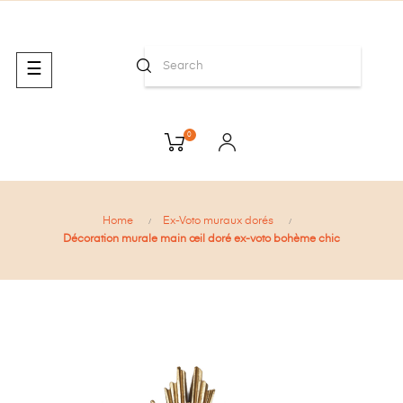
Toggle
☰
navigation
0
Home
Ex-Voto muraux dorés
Décoration murale main œil doré ex-voto bohème chic