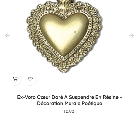
‹
›
Ex-Voto Cœur Doré À Suspendre En Résine –
Décoration Murale Poétique
Price
10.90