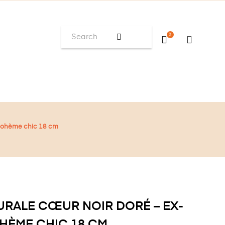
0
 bohème chic 18 cm
RALE CŒUR NOIR DORÉ – EX-
HÈME CHIC 18 CM