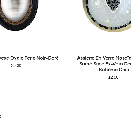
vexe Ovale Perle Noir-Doré
Assiette En Verre Mosa
Sacré Style Ex-Voto Dé
Price
35.00
Bohème Chic
Price
12.50
: