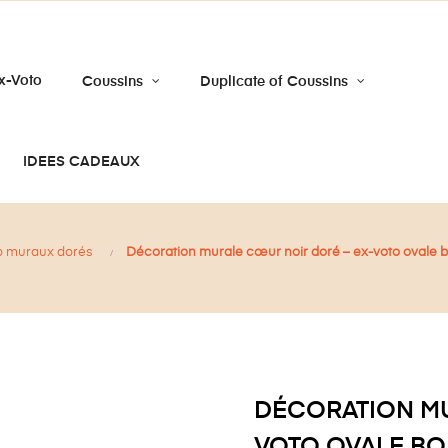
x-Voto
Coussins
Duplicate of Coussins
IDEES CADEAUX
o muraux dorés
Décoration murale cœur noir doré – ex-voto ovale
DÉCORATION MU
VOTO OVALE BO