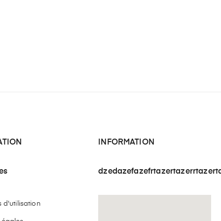
ATION
INFORMATION
les
dzedazefazefrtazertazerrtazert
d'utilisation