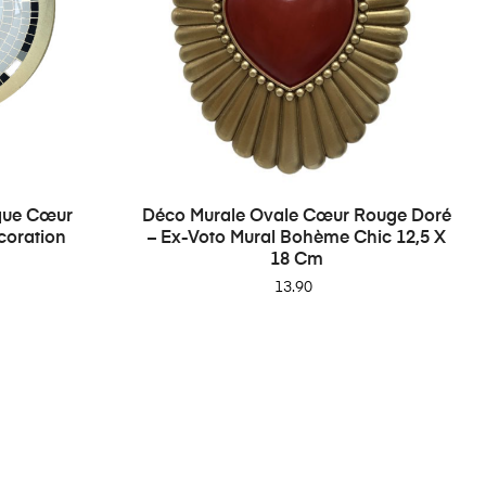
ïque Cœur
Déco Murale Ovale Cœur Rouge Doré
coration
– Ex-Voto Mural Bohème Chic 12,5 X
18 Cm
Price
13.90