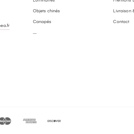
Luminaires
Mentions 
Objets chinés
Livraison 
Canapés
Contact
ea.fr
....