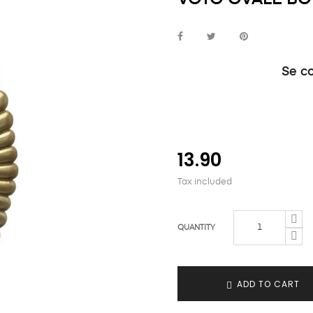
Se c
13.90
Tax included
QUANTITY
ADD TO CART