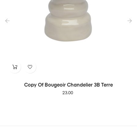
‹
›
Copy Of Bougeoir Chandelier 3B Terre
Price
23.00