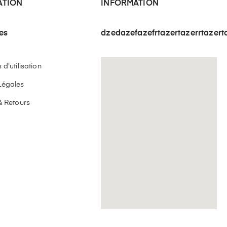
ATION
INFORMATION
les
dzedazefazefrtazertazerrtazert
d'utilisation
Légales
& Retours