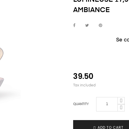
AMBIANCE
Se c
39.50
Tax included
QUANTITY
ADD TO CART