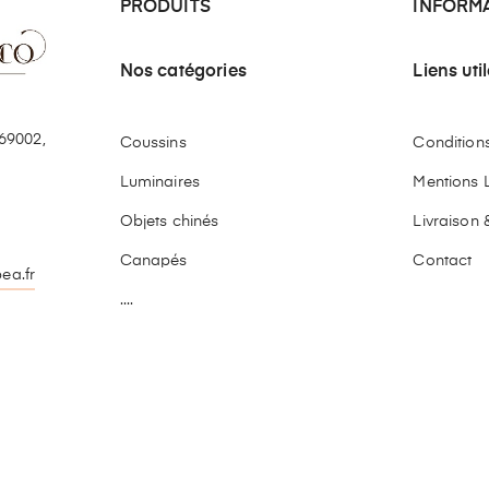
PRODUITS
INFORM
Nos catégories
Liens uti
69002,
Coussins
Conditions 
Luminaires
Mentions 
Objets chinés
Livraison 
Canapés
Contact
ea.fr
....