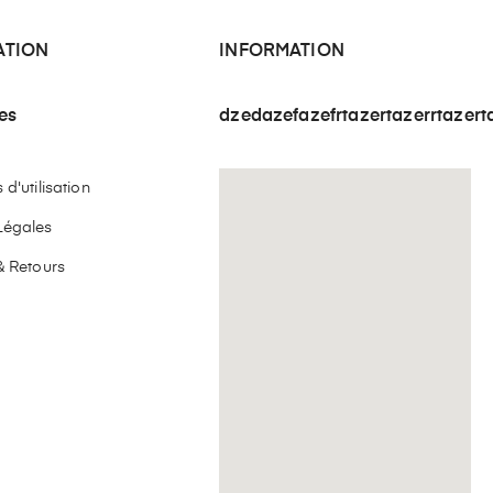
ATION
INFORMATION
les
dzedazefazefrtazertazerrtazert
d'utilisation
Légales
& Retours