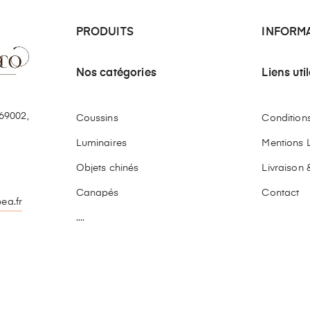
PRODUITS
INFORM
Nos catégories
Liens uti
69002,
Coussins
Conditions 
Luminaires
Mentions 
Objets chinés
Livraison 
Canapés
Contact
ea.fr
....