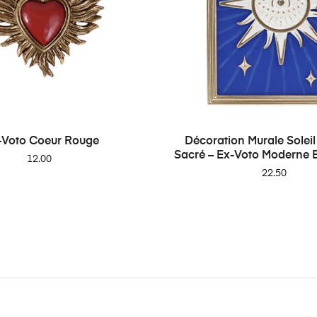
-Voto Coeur Rouge
Décoration Murale Solei
Sacré – Ex-Voto Moderne B
Price
12.00
Price
22.50