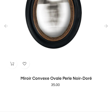
‹
›
Miroir Convexe Ovale Perle Noir-Doré
Price
35.00