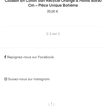
Coussin En Coton Sari Recyclé Orange À Motifs 50x50
Cm – Pièce Unique Bohème
Prix
35,00 €
1-1 sur 1
Rejoignez-nous sur Facebook
Suivez-nous sur Instagram