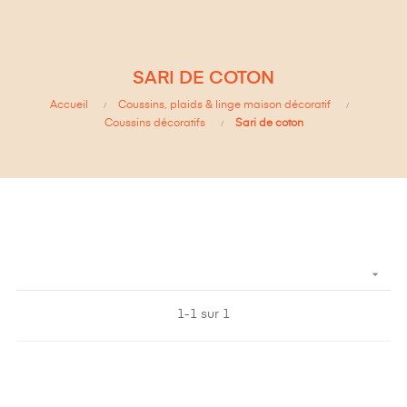
SARI DE COTON
Accueil
Coussins, plaids & linge maison décoratif
Coussins décoratifs
Sari de coton

1-1 sur 1