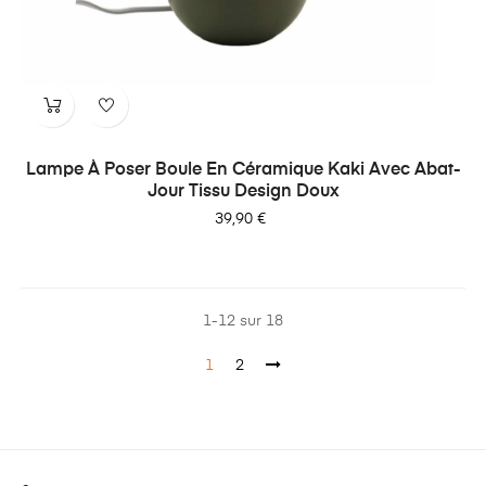
Lampe À Poser Boule En Céramique Kaki Avec Abat-
Jour Tissu Design Doux
Prix
39,90 €
1-12 sur 18
1
2