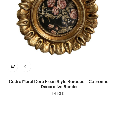
Cadre Mural Doré Fleuri Style Baroque – Couronne
Décorative Ronde
Prix
14,90 €