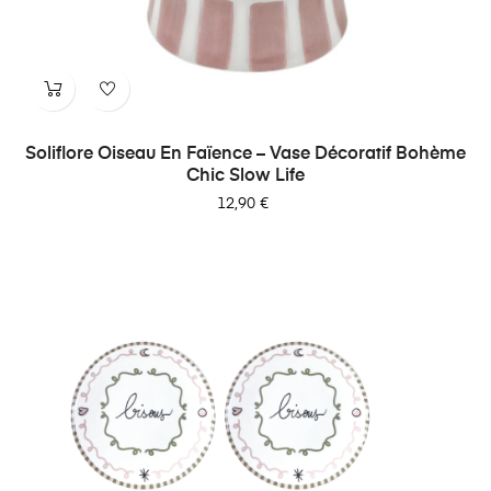
Soliflore Oiseau En Faïence – Vase Décoratif Bohème
Chic Slow Life
Prix
12,90 €