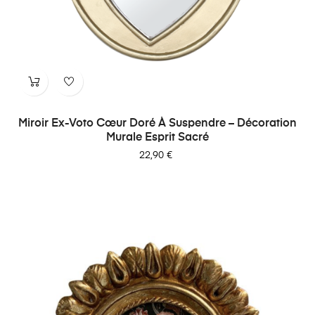
Miroir Ex-Voto Cœur Doré À Suspendre – Décoration
Murale Esprit Sacré
Prix
22,90 €