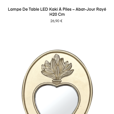
Lampe De Table LED Kaki À Piles – Abat-Jour Rayé
H20 Cm
Prix
26,90 €