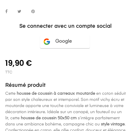
Se connecter avec un compte social
Google
19,90 €
TTC
Résumé produit
Cette
housse de coussin à carreaux moutarde
en coton séduit
par son style chaleureux et intemporel. Son motif vichy écru et
moutarde apporte une touche conviviale et lumineuse à votre
décoration intérieure. Idéale sur un canapé, un fauteuil ou un
lit, cette
housse de coussin 50x50 cm
s’intègre parfaitement
dans une ambiance bohème, campagne chic ou
style vintage
.
Confectionnée en coton, elle allie confort, douceur et élégance