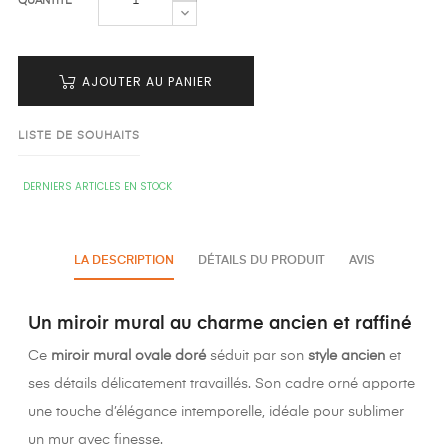
QUANTITÉ
AJOUTER AU PANIER
LISTE DE SOUHAITS
DERNIERS ARTICLES EN STOCK
LA DESCRIPTION
DÉTAILS DU PRODUIT
AVIS
Un miroir mural au charme ancien et raffiné
Ce
miroir mural ovale doré
séduit par son
style ancien
et
ses détails délicatement travaillés. Son cadre orné apporte
une touche d’élégance intemporelle, idéale pour sublimer
un mur avec finesse.