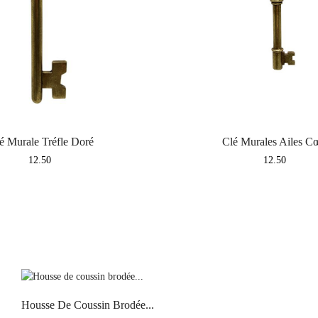
é Murale Tréfle Doré
Clé Murales Ailes C
Price
Price
12.50
12.50
Housse De Coussin Brodée...