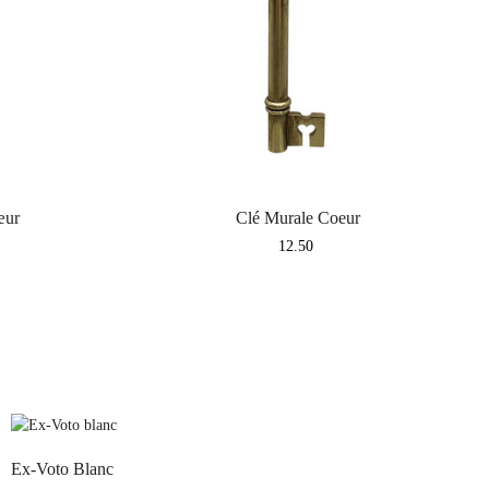
œur
Clé Murale Coeur
Price
12.50
Ex-Voto Blanc