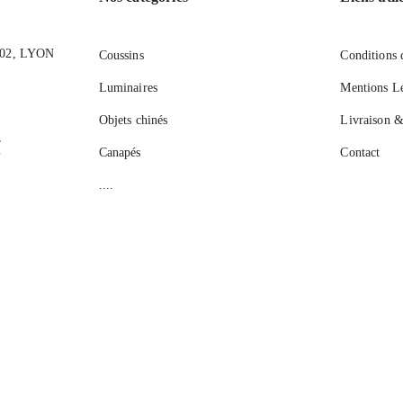
9002, LYON
Coussins
Conditions d
Luminaires
Mentions Lé
Objets chinés
Livraison &
r
Canapés
Contact
....