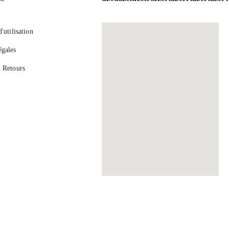
'utilisation
gales
 Retours