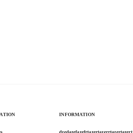
ATION
INFORMATION
es
dzedazefazefrtazertazerrtazertazert