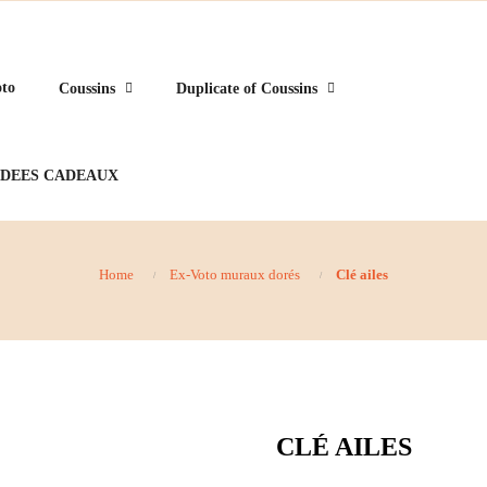
to
Coussins
Duplicate of Coussins
IDEES CADEAUX
Home
Ex-Voto muraux dorés
Clé ailes
CLÉ AILES